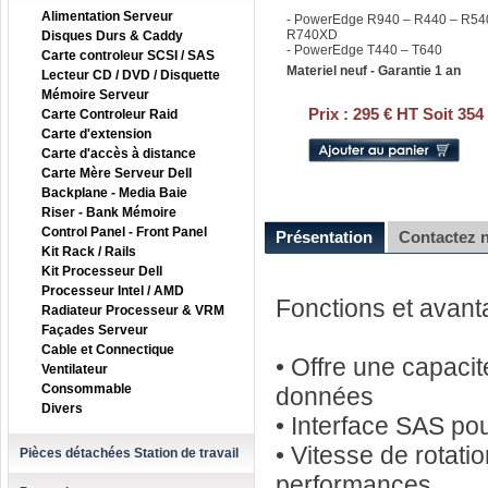
Alimentation Serveur
- PowerEdge R940 – R440 – R54
R740XD
Disques Durs & Caddy
- PowerEdge T440 – T640
Carte controleur SCSI / SAS
Materiel neuf - Garantie 1 an
Lecteur CD / DVD / Disquette
Mémoire Serveur
Prix :
295 € HT Soit 354
Carte Controleur Raid
Carte d'extension
Carte d'accès à distance
Carte Mère Serveur Dell
Backplane - Media Baie
Riser - Bank Mémoire
Control Panel - Front Panel
Présentation
Contactez 
Kit Rack / Rails
Kit Processeur Dell
Processeur Intel / AMD
Fonctions et avan
Radiateur Processeur & VRM
Façades Serveur
Cable et Connectique
• Offre une capaci
Ventilateur
Consommable
données
Divers
• Interface SAS po
• Vitesse de rotati
Pièces détachées Station de travail
performances