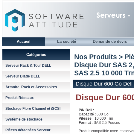
Accueil
La société
Demande de devis
Catégories
Nos Produits > Pi
Disque Dur SAS 2,
Serveur Rack & Tour DELL
SAS 2.5 10 000 Trm
Serveur Blade DELL
Disque Dur 600 Go Dell
Armoire, Rack et Accessoires
Disque Dur 60
Produit Réseaux
Stockage Fibre Channel et iSCSI
P/N Dell :
Capacité
: 600 Go
Vitesse :
10 000 Trm
Système de stockage
Format
: SAS 2.5 Pouces
Pièces détachées Serveur
Produit compatible avec les serv