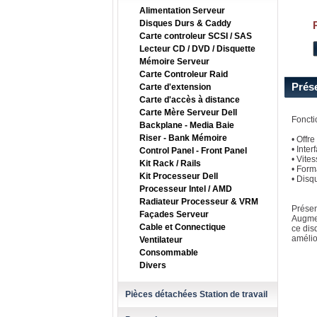
Alimentation Serveur
Disques Durs & Caddy
Carte controleur SCSI / SAS
Lecteur CD / DVD / Disquette
Mémoire Serveur
Carte Controleur Raid
Prés
Carte d'extension
Carte d'accès à distance
Carte Mère Serveur Dell
Foncti
Backplane - Media Baie
Riser - Bank Mémoire
• Offr
• Inte
Control Panel - Front Panel
• Vite
Kit Rack / Rails
• Form
Kit Processeur Dell
• Disq
Processeur Intel / AMD
Radiateur Processeur & VRM
Présen
Façades Serveur
Augmen
Cable et Connectique
ce dis
amélio
Ventilateur
Consommable
Divers
Pièces détachées Station de travail