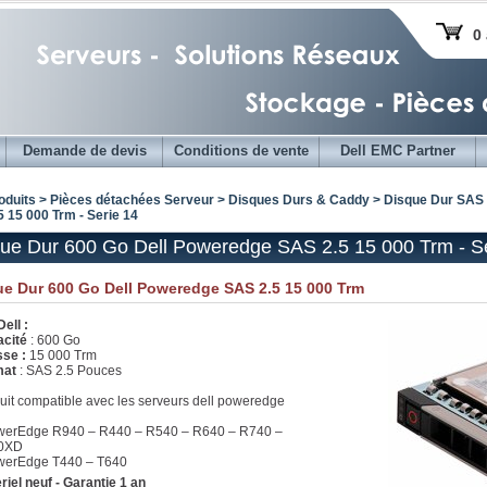
0 
Demande de devis
Conditions de vente
Dell EMC Partner
oduits > Pièces détachées Serveur >
Disques Durs & Caddy
>
Disque Dur SAS 
 15 000 Trm - Serie 14
ue Dur 600 Go Dell Poweredge SAS 2.5 15 000 Trm - S
ue Dur 600 Go Dell Poweredge SAS 2.5 15 000 Trm
ell :
acité
: 600 Go
sse :
15 000 Trm
mat
: SAS 2.5 Pouces
uit compatible avec les serveurs dell poweredge
werEdge R940 – R440 – R540 – R640 – R740 –
0XD
werEdge T440 – T640
riel neuf - Garantie 1 an