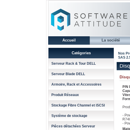
Accueil
La société
Catégories
Nos Pr
SAS 2.5
Serveur Rack & Tour DELL
Disq
Serveur Blade DELL
Disq
Armoire, Rack et Accessoires
P/N D
Cap
Produit Réseaux
Vite
For
Stockage Fibre Channel et iSCSI
Prod
- Po
Système de stockage
R74
- Po
Pièces détachées Serveur
Mate