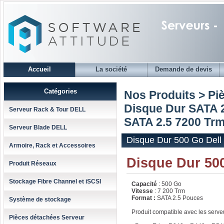
Accueil
La société
Demande de devis
Catégories
Nos Produits > Pi
Disque Dur SATA 2
Serveur Rack & Tour DELL
SATA 2.5 7200 Trm
Serveur Blade DELL
Disque Dur 500 Go Dell
Armoire, Rack et Accessoires
Disque Dur 50
Produit Réseaux
Stockage Fibre Channel et iSCSI
Capacité
: 500 Go
Vitesse
: 7 200 Trm
Format :
SATA 2.5 Pouces
Système de stockage
Produit compatible avec les serv
Pièces détachées Serveur