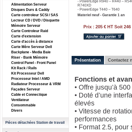
- PowerEdge R940 – R440 – R54
Alimentation Serveur
R740XD
- PowerEdge T440 – T640
Disques Durs & Caddy
Carte controleur SCSI / SAS
Materiel neuf - Garantie 1 an
Lecteur CD / DVD / Disquette
Mémoire Serveur
Prix :
205 € HT Soit 246
Carte Controleur Raid
Carte d'extension
Carte d'accès à distance
Carte Mère Serveur Dell
Backplane - Media Baie
Riser - Bank Mémoire
Présentation
Contactez 
Control Panel - Front Panel
Kit Rack / Rails
Kit Processeur Dell
Fonctions et avan
Processeur Intel / AMD
Radiateur Processeur & VRM
• Offre jusqu’à 50
Façades Serveur
• Doté d’une interf
Cable et Connectique
Ventilateur
élevés
Consommable
• Vitesse de rotati
Divers
performances
Pièces détachées Station de travail
• Format 2.5, pour