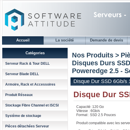
Accueil
La société
Demande de devis
Catégories
Nos Produits > Pi
Disques Durs SSD
Serveur Rack & Tour DELL
Poweredge 2.5 - S
Serveur Blade DELL
Disque Dur SSD 6Gb/s 1
Armoire, Rack et Accessoires
Disque Dur SS
Produit Réseaux
Stockage Fibre Channel et iSCSI
Capacité :120 Go
Vitesse : 6Gb/s
Format : SSD 2.5 Pouces
Système de stockage
Produit compatible avec les serv
Pièces détachées Serveur