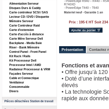
- PowerEdge R940 – R440 – R54
Alimentation Serveur
R740XD
- PowerEdge T440 – T640
Disques Durs & Caddy
Carte controleur SCSI / SAS
Materiel neuf - Garantie 1 an
Lecteur CD / DVD / Disquette
Mémoire Serveur
Prix :
195 € HT Soit 234
Carte Controleur Raid
Carte d'extension
Carte d'accès à distance
Carte Mère Serveur Dell
Backplane - Media Baie
Riser - Bank Mémoire
Présentation
Contactez 
Control Panel - Front Panel
Kit Rack / Rails
Kit Processeur Dell
Fonctions et ava
Processeur Intel / AMD
Radiateur Processeur & VRM
• Offre jusqu’à 12
Façades Serveur
• Doté d’une interf
Cable et Connectique
Ventilateur
élevés
Consommable
• La technologie S
Divers
rapide aux donnée
Pièces détachées Station de travail