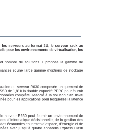
r les serveurs au format 2U, le serveur rack au
le pour les environnements de virtualisation, les
nd nombre de solutions. Il propose la gamme de
mances et une large gamme d’options de stockage
guration du serveur R630 composée uniquement de
es SSD de 1,8” à la double capacité PERC pour fournir
 données complète. Associé à la solution SanDisk®
née pour les applications pour lesquelles la latence
le serveur R630 peut fournir un environnement de
ions d’informatique décisionnelle, de la gestion des
nt des économies en termes d’espace, d’énergie et de
nées avec jusqu’à quatre appareils Express Flash