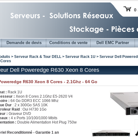
0 
Demande de devis
Conditions de vente
Dell EMC Partner
oduits > Serveur Rack & Tour DELL >
Serveur Rack 1U
>
Serveur Dell Powere
 Cores
eur Dell Poweredge R630 Xeon 8 Cores
Poweredge R630 Xeon 8 Cores - 2.1Ghz - 64 Go
at :
Rack 1U
esseur :
Xeon 8 Cores 2.1Ghz E5-2620 V4
ire :
64 Go DDR3 ECC 1066 Mhz
que Dur
: 2 x 300Go SAS 10K
roleur Raid
: Oui H730 1Go
eur :
Graveur DVD
aux :
4 x Ports 10/100/1000 Mbits
entation :
Double Alimentation Hot Plug 750w
riel Reconditionné - Garantie 1 an