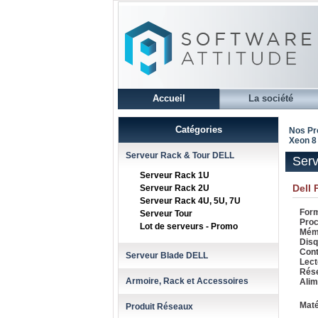
Accueil
La société
Catégories
Nos Pr
Xeon 8
Serveur Rack & Tour DELL
Serv
Serveur Rack 1U
Dell 
Serveur Rack 2U
Serveur Rack 4U, 5U, 7U
Form
Serveur Tour
Proc
Lot de serveurs - Promo
Mémo
Dis
Cont
Serveur Blade DELL
Lect
Rése
Armoire, Rack et Accessoires
Alim
Maté
Produit Réseaux