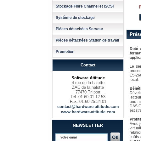
Stockage Fibre Channel et iSCSI
Système de stockage
Pièces détachées Serveur
Prés
Pièces détachées Station de travail
Doté 
Promotion
format
applic
Contact
Le se
proces
E5-26
Software Attitude
local.
4 rue de la halotte
ZAC de la halotte
Bénéfi
77470 Trilport
Dével
Tel. 01.60.01.12.53
lecteu
Fax. 01.60.25.34.01
une me
DAS Ca
contact@hardware-attitude.com
est st
www.hardware-attitude.com
Profit
Avec j
NEWSLETTER
virtua
relati
coûts 