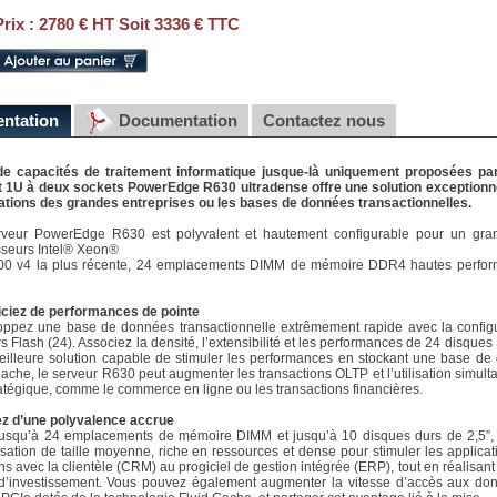
Prix :
2780 € HT Soit 3336 € TTC
entation
Documentation
Contactez nous
de capacités de traitement informatique jusque-là uniquement proposées pa
 1U à deux sockets PowerEdge R630 ultradense offre une solution exceptionnel
ations des grandes entreprises ou les bases de données transactionnelles.
rveur PowerEdge R630 est polyvalent et hautement configurable pour un gra
seurs Intel® Xeon®
00 v4 la plus récente, 24 emplacements DIMM de mémoire DDR4 hautes perfor
ciez de performances de pointe
oppez une base de données transactionnelle extrêmement rapide avec la confi
rs Flash (24). Associez la densité, l’extensibilité et les performances de 24 disqu
illeure solution capable de stimuler les performances en stockant une base de
che, le serveur R630 peut augmenter les transactions OLTP et l’utilisation simulta
ratégique, comme le commerce en ligne ou les transactions financières.
ez d’une polyvalence accrue
usqu’à 24 emplacements de mémoire DIMM et jusqu’à 10 disques durs de 2,5”, 
lisation de taille moyenne, riche en ressources et dense pour stimuler les applicat
ons avec la clientèle (CRM) au progiciel de gestion intégrée (ERP), tout en réalisa
d’investissement. Vous pouvez également augmenter la vitesse d’accès aux don