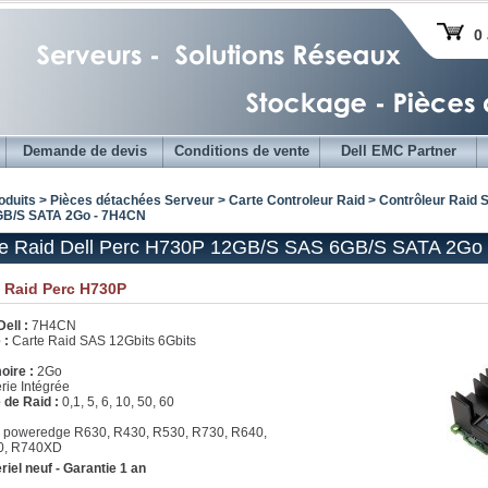
0 
Demande de devis
Conditions de vente
Dell EMC Partner
oduits > Pièces détachées Serveur >
Carte Controleur Raid
>
Contrôleur Raid
B/S SATA 2Go - 7H4CN
te Raid Dell Perc H730P 12GB/S SAS 6GB/S SATA 2Go
e Raid Perc H730P
Dell :
7H4CN
 :
Carte Raid SAS 12Gbits 6Gbits
oire :
2Go
erie Intégrée
 de Raid :
0,1, 5, 6, 10, 50, 60
 poweredge R630, R430, R530, R730, R640,
0, R740XD
riel neuf - Garantie 1 an