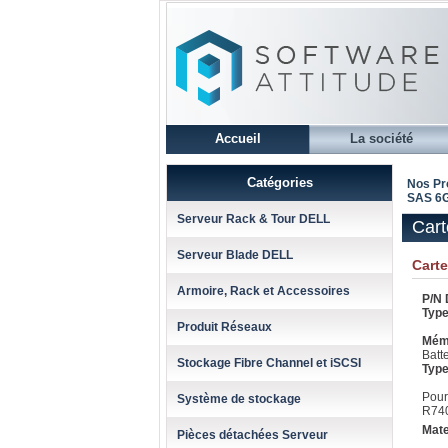
Accueil
La société
Catégories
Nos Pr
SAS 6G
Serveur Rack & Tour DELL
Car
Serveur Blade DELL
Cart
Armoire, Rack et Accessoires
P/N 
Type
Produit Réseaux
Mém
Batt
Stockage Fibre Channel et iSCSI
Type
Pour
Système de stockage
R74
Mate
Pièces détachées Serveur