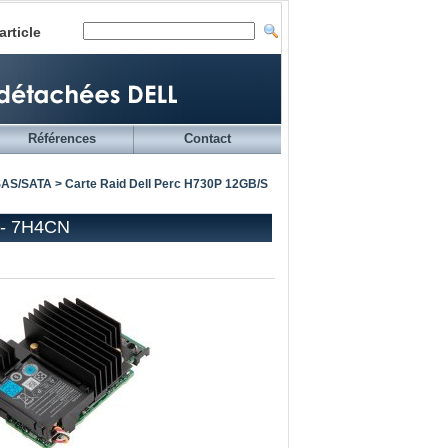
article
Références
Contact
 SAS/SATA
> Carte Raid Dell Perc H730P 12GB/S
 - 7H4CN