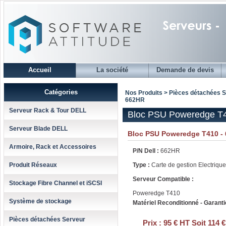
Accueil
La société
Demande de devis
Catégories
Nos Produits > Pièces détachées 
662HR
Serveur Rack & Tour DELL
Bloc PSU Poweredge T
Serveur Blade DELL
Bloc PSU Poweredge T410 -
Armoire, Rack et Accessoires
P/N Dell :
662HR
Produit Réseaux
Type :
Carte de gestion Electrique
Serveur Compatible :
Stockage Fibre Channel et iSCSI
Poweredge T410
Système de stockage
Matériel Reconditionné - Garanti
Pièces détachées Serveur
Prix :
95 € HT Soit 114 