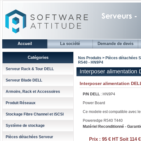
Accueil
La société
Demande de devis
Catégories
Nos Produits > Pièces détachées 
R540 - HN9P4
Serveur Rack & Tour DELL
Interposer alimentatio
Serveur Blade DELL
Interposer alimentation DEL
Armoire, Rack et Accessoires
P/N DELL
: HN9P4
Produit Réseaux
Power Board
Ce modele est compatible avec le
Stockage Fibre Channel et iSCSI
Poweredge R540 T440
Système de stockage
Matériel Reconditionné - Garanti
Pièces détachées Serveur
Prix :
95 € HT Soit 114 