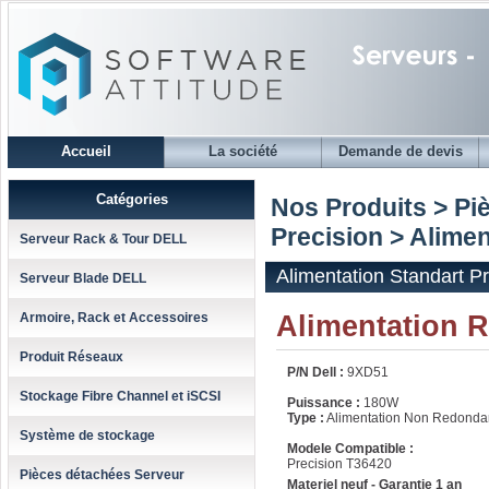
Accueil
La société
Demande de devis
Catégories
Nos Produits > Piè
Precision
> Alimen
Serveur Rack & Tour DELL
Alimentation Standart P
Serveur Blade DELL
Alimentation 
Armoire, Rack et Accessoires
Produit Réseaux
P/N Dell :
9XD51
Stockage Fibre Channel et iSCSI
Puissance :
180W
Type :
Alimentation Non Redonda
Système de stockage
Modele Compatible :
Precision T36420
Pièces détachées Serveur
Materiel neuf - Garantie 1 an