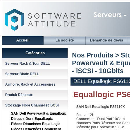
Accueil
La société
Demande de devis
Catégories
Nos Produits > St
Powervault & Equa
Serveur Rack & Tour DELL
- iSCSI - 10Gbits
Serveur Blade DELL
DELL Equallogic PS6110
Armoire, Rack et Accessoires
Equallogic PS6
Produit Réseaux
Stockage Fibre Channel et iSCSI
SAN Dell Equallogic PS6110X
SAN Dell Powervault & Equallogic
Format : 2U
Disques Durs EqualLogic
Connection : Dual Port 10Gbits
Nombres Ports Réseaux par Contro
Pièces Détachées EqualLogic
Mémoire par Controleur : 8 Go
Pièces Détachées Compellent