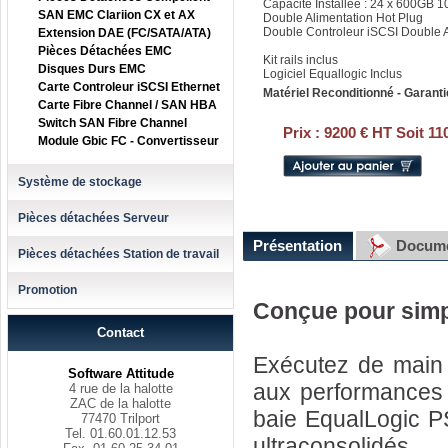
Capacité Installée : 24 x 600GB 
SAN EMC Clariion CX et AX
Double Alimentation Hot Plug
Double Controleur iSCSI Double 
Extension DAE (FC/SATA/ATA)
Pièces Détachées EMC
Kit rails inclus
Disques Durs EMC
Logiciel Equallogic Inclus
Carte Controleur iSCSI Ethernet
Matériel Reconditionné - Garanti
Carte Fibre Channel / SAN HBA
Switch SAN Fibre Channel
Prix :
9200 € HT Soit 11
Module Gbic FC - Convertisseur
Système de stockage
Pièces détachées Serveur
Présentation
Docume
Pièces détachées Station de travail
Promotion
Conçue pour simpl
Contact
Exécutez de main
Software Attitude
aux performances h
4 rue de la halotte
ZAC de la halotte
baie EqualLogic P
77470 Trilport
Tel. 01.60.01.12.53
ultraconsolidés..