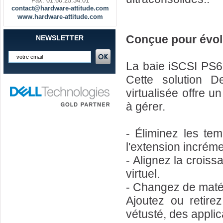
Fax. 01.60.25.34.01
contact@hardware-attitude.com
www.hardware-attitude.com
Conçue pour évolu
NEWSLETTER
La baie iSCSI PS6
Cette solution D
virtualisée offre u
à gérer.
- Éliminez les tem
l'extension incréme
- Alignez la croiss
virtuel.
- Changez de matér
Ajoutez ou retire
vétusté, des applica