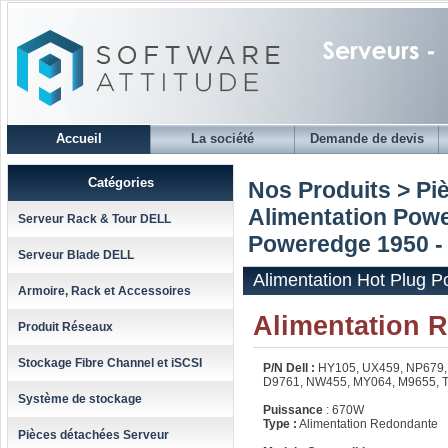
Accueil
La société
Demande de devis
Catégories
Nos Produits > Pi
Alimentation Powe
Serveur Rack & Tour DELL
Poweredge 1950 -
Serveur Blade DELL
Alimentation Hot Plug 
Armoire, Rack et Accessoires
Alimentation 
Produit Réseaux
Stockage Fibre Channel et iSCSI
P/N Dell :
HY105, UX459, NP679,
D9761, NW455, MY064, M9655, 
Système de stockage
Puissance
: 670W
Type :
Alimentation Redondante
Pièces détachées Serveur