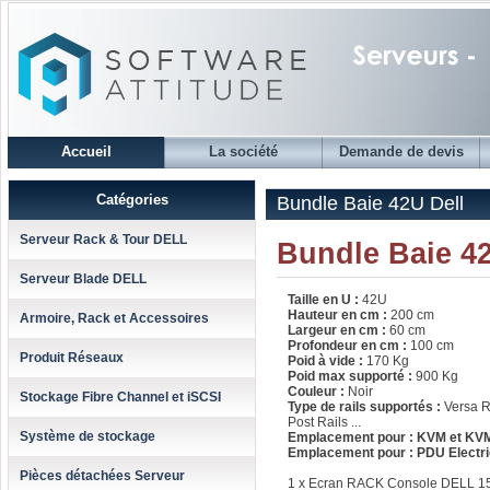
Accueil
La société
Demande de devis
Catégories
Bundle Baie 42U Dell
Serveur Rack & Tour DELL
Bundle Baie 42
Serveur Blade DELL
Taille en U :
42U
Hauteur en cm :
200 cm
Armoire, Rack et Accessoires
Largeur en cm :
60 cm
Profondeur en cm :
100 cm
Produit Réseaux
Poid à vide :
170 Kg
Poid max supporté :
900 Kg
Couleur :
Noir
Stockage Fibre Channel et iSCSI
Type de rails supportés :
Versa Ra
Post Rails ...
Système de stockage
Emplacement pour : KVM et KVM
Emplacement pour : PDU Electr
Pièces détachées Serveur
1 x Ecran RACK Console DELL 1