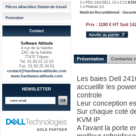
2 x PDU 16A DELL 13 x C13
K55
1 x Plateau 1U
Pièces détachées Station de travail
Matériel Reconditionné - Garanti
Promotion
Prix :
1190 € HT Soit 14
Contact
Software Attitude
4 rue de la halotte
ZAC de la halotte
77470 Trilport
Présentation
Contactez 
Tel. 01.60.01.12.53
Fax. 01.60.25.34.01
contact@hardware-attitude.com
www.hardware-attitude.com
Les baies Dell 241
accueillir les pow
NEWSLETTER
controle
Leur conception est
Sur chaque coté de
KVM IP
A l'avant la porte e