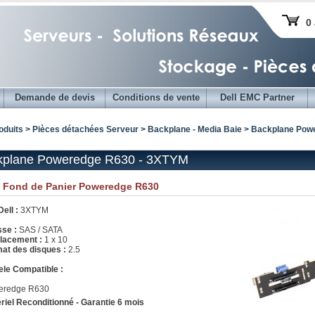
0 
Demande de devis
Conditions de vente
Dell EMC Partner
oduits > Pièces détachées Serveur >
Backplane - Media Baie
>
Backplane Powe
kplane Poweredge R630 - 3XTYM
e Fond de Panier Poweredge R630
Dell :
3XTYM
sse :
SAS / SATA
lacement :
1 x 10
at des disques :
2.5
le Compatible :
eredge R630
riel Reconditionné - Garantie 6 mois