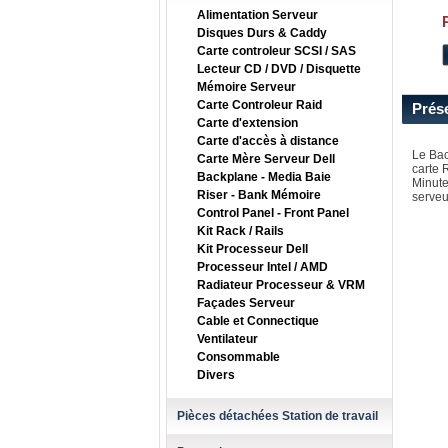
Alimentation Serveur
Disques Durs & Caddy
Carte controleur SCSI / SAS
Lecteur CD / DVD / Disquette
Mémoire Serveur
Carte Controleur Raid
Prés
Carte d'extension
Carte d'accès à distance
Le Bac
Carte Mère Serveur Dell
carte 
Backplane - Media Baie
Minute
Riser - Bank Mémoire
serveur
Control Panel - Front Panel
Kit Rack / Rails
Kit Processeur Dell
Processeur Intel / AMD
Radiateur Processeur & VRM
Façades Serveur
Cable et Connectique
Ventilateur
Consommable
Divers
Pièces détachées Station de travail