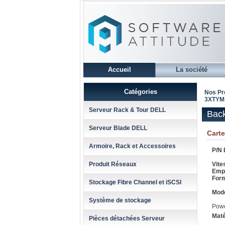
Accueil
La société
Catégories
Nos Pr
3XTYM
Serveur Rack & Tour DELL
Bac
Serveur Blade DELL
Cart
Armoire, Rack et Accessoires
P/N 
Produit Réseaux
Vite
Emp
Form
Stockage Fibre Channel et iSCSI
Mode
Système de stockage
Pow
Maté
Pièces détachées Serveur