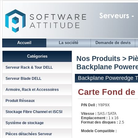
Accueil
La société
Demande de devis
Catégories
Nos Produits > Pi
Backplane Powere
Serveur Rack & Tour DELL
Backplane Poweredge 
Serveur Blade DELL
Carte Fond de
Armoire, Rack et Accessoires
Produit Réseaux
P/N Dell :
Y8P9X
Stockage Fibre Channel et iSCSI
Vitesse :
SAS / SATA
Emplacement :
1 x 16
Format des disques :
2.5
Système de stockage
Modele Compatible :
Pièces détachées Serveur