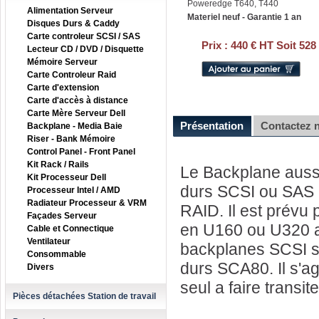
Poweredge T640, T440
Alimentation Serveur
Materiel neuf - Garantie 1 an
Disques Durs & Caddy
Carte controleur SCSI / SAS
Prix :
440 € HT Soit 528
Lecteur CD / DVD / Disquette
Mémoire Serveur
Carte Controleur Raid
Carte d'extension
Carte d'accès à distance
Carte Mère Serveur Dell
Présentation
Contactez 
Backplane - Media Baie
Riser - Bank Mémoire
Control Panel - Front Panel
Kit Rack / Rails
Le Backplane aussi
Kit Processeur Dell
durs SCSI ou SAS a
Processeur Intel / AMD
Radiateur Processeur & VRM
RAID. Il est prévu 
Façades Serveur
en U160 ou U320 a 
Cable et Connectique
Ventilateur
backplanes SCSI so
Consommable
durs SCA80. Il s'ag
Divers
seul a faire transit
Pièces détachées Station de travail