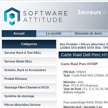
Accueil
La société
Demande de devis
Catégories
Nos Produits > Pièces détachées 
12GB/S SAS 6GB/S SATA 8Go - 5F
Serveur Rack & Tour DELL
Carte Raid Dell Perc 
Serveur Blade DELL
Carte Raid Perc H740P
Armoire, Rack et Accessoires
P/N Dell :
5FMY4
Type :
Carte Raid SAS 12Gbits, S
Produit Réseaux
Mémoire :
8Go
Port
: PCI-E (PCI-Express)
Stockage Fibre Channel et iSCSI
Type de Raid :
0,1, 5, 6, 10, 50, 6
Batterie Intégrée
Système de stockage
Pour powerEdge R440, R540, R6
Pièces détachées Serveur
Materiel neuf - Garantie 1 an