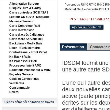
Alimentation Serveur
Poweredge R640 R740 R440 R5
Disques Durs & Caddy
Matériel Neuf – Garantie DELL 1
Carte controleur SCSI / SAS
Lecteur CD / DVD / Disquette
Prix :
148 € HT Soit 177
Mémoire Serveur
Carte Controleur Raid
Carte d'extension
Carte d'accès à distance
Carte Mère Serveur Dell
Backplane - Media Baie
Présentation
Contactez 
Riser - Bank Mémoire
Control Panel - Front Panel
Kit Rack / Rails
Kit Processeur Dell
IDSDM fournit une 
Processeur Intel / AMD
une autre carte SD
Radiateur Processeur & VRM
Façades Serveur
Cable et Connectique
L'une ou l'autre de
Ventilateur
Consommable
deux nouvelles car
Divers
active (carte princ
écrites sur les deu
Pièces détachées Station de travail
est défaillante ou