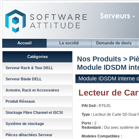
Accueil
La société
Demande de devis
Catégories
Nos Produits > Pi
Module IDSDM int
Serveur Rack & Tour DELL
Module IDSDM interne 
Serveur Blade DELL
Lecteur de Car
Armoire, Rack et Accessoires
Produit Réseaux
P/N Dell :
RT6JG
Stockage Fibre Channel et iSCSI
Type :
Lecteur de Carte SD Dual P
Ports :
2
Système de stockage
Redondant :
Oui avec système de 
Pièces détachées Serveur
Modeles Compatibles :