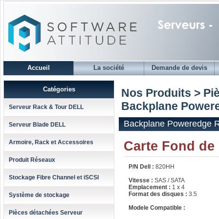
Accueil
La société
Demande de devis
Catégories
Nos Produits > Pi
Backplane Powere
Serveur Rack & Tour DELL
Backplane Poweredge 
Serveur Blade DELL
Carte Fond de
Armoire, Rack et Accessoires
Produit Réseaux
P/N Dell :
820HH
Stockage Fibre Channel et iSCSI
Vitesse :
SAS / SATA
Emplacement :
1 x 4
Format des disques :
3.5
Système de stockage
Modele Compatible :
Pièces détachées Serveur