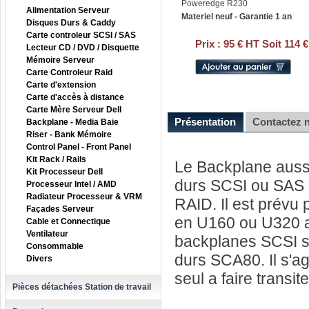
Poweredge R230
Alimentation Serveur
Materiel neuf - Garantie 1 an
Disques Durs & Caddy
Carte controleur SCSI / SAS
Prix :
95 € HT Soit 114 
Lecteur CD / DVD / Disquette
Mémoire Serveur
Carte Controleur Raid
Carte d'extension
Carte d'accès à distance
Carte Mère Serveur Dell
Présentation
Contactez 
Backplane - Media Baie
Riser - Bank Mémoire
Control Panel - Front Panel
Kit Rack / Rails
Le Backplane aussi
Kit Processeur Dell
durs SCSI ou SAS a
Processeur Intel / AMD
Radiateur Processeur & VRM
RAID. Il est prévu 
Façades Serveur
en U160 ou U320 a 
Cable et Connectique
Ventilateur
backplanes SCSI so
Consommable
durs SCA80. Il s'ag
Divers
seul a faire transit
Pièces détachées Station de travail