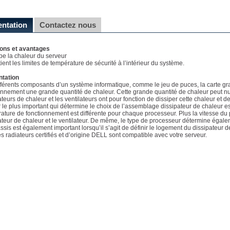
entation
Contactez nous
ions et avantages
ipe la chaleur du serveur
tient les limites de température de sécurité à l’intérieur du système.
ntation
fférents composants d’un système informatique, comme le jeu de puces, la carte gr
onnement une grande quantité de chaleur. Cette grande quantité de chaleur peut n
ateurs de chaleur et les ventilateurs ont pour fonction de dissiper cette chaleur et d
r le plus important qui détermine le choix de l’assemblage dissipateur de chaleur es
ature de fonctionnement est différente pour chaque processeur. Plus la vitesse du p
ateur de chaleur et le ventilateur. De même, le type de processeur détermine égale
ssis est également important lorsqu’il s’agit de définir le logement du dissipateur d
es radiateurs certifiés et d’origine DELL sont compatible avec votre serveur.