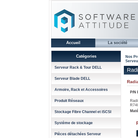
Accueil
La société
Catégories
Nos Pr
Serveu
Serveur Rack & Tour DELL
Rad
Serveur Blade DELL
Radi
Armoire, Rack et Accessoires
P/N 
Produit Réseaux
Radi
R74
Maté
Stockage Fibre Channel et iSCSI
Système de stockage
Pièces détachées Serveur