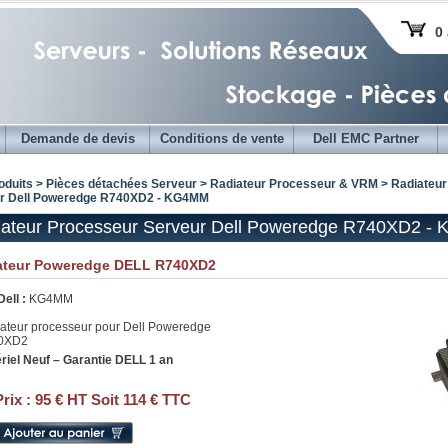
0 
Demande de devis
Conditions de vente
Dell EMC Partner
oduits > Pièces détachées Serveur >
Radiateur Processeur & VRM
>
Radiateur
r Dell Poweredge R740XD2 - KG4MM
iateur Processeur Serveur Dell Poweredge R740XD2 
ateur Poweredge DELL R740XD2
Dell :
KG4MM
ateur processeur pour Dell Poweredge
0XD2
riel Neuf – Garantie DELL 1 an
Prix :
95 € HT Soit 114 € TTC