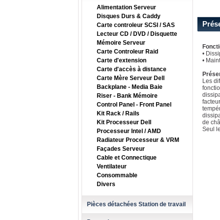
Alimentation Serveur
Disques Durs & Caddy
Prés
Carte controleur SCSI / SAS
Lecteur CD / DVD / Disquette
Mémoire Serveur
Fonct
Carte Controleur Raid
• Diss
Carte d'extension
• Main
Carte d'accès à distance
Prése
Carte Mère Serveur Dell
Les di
Backplane - Media Baie
foncti
dissip
Riser - Bank Mémoire
facteu
Control Panel - Front Panel
tempér
Kit Rack / Rails
dissip
Kit Processeur Dell
de châ
Seul l
Processeur Intel / AMD
Radiateur Processeur & VRM
Façades Serveur
Cable et Connectique
Ventilateur
Consommable
Divers
Pièces détachées Station de travail