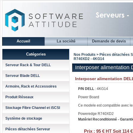
Accueil
La société
Demande de devis
Catégories
Nos Produits > Pièces détachées 
R740XD2 - 4KG14
Serveur Rack & Tour DELL
Interposer alimentatio
Serveur Blade DELL
Interposer alimentation DEL
Armoire, Rack et Accessoires
P/N DELL
: 4KG14
Produit Réseaux
Power Board
Ce modele est compatible avec le
Stockage Fibre Channel et iSCSI
Poweredge R740XD2
Système de stockage
Matériel Reconditionné - Garanti
Pièces détachées Serveur
Prix :
95 € HT Soit 114 