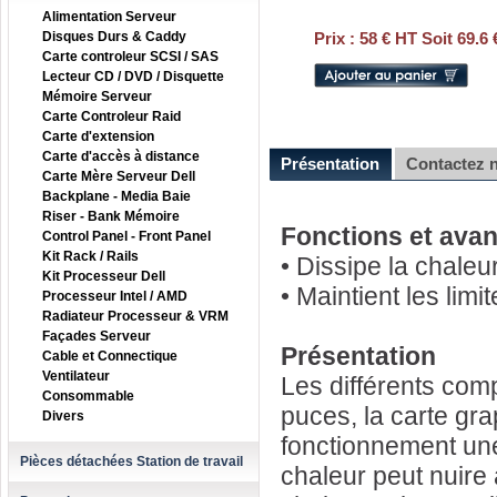
Alimentation Serveur
Disques Durs & Caddy
Prix :
58 € HT Soit 69.6
Carte controleur SCSI / SAS
Lecteur CD / DVD / Disquette
Mémoire Serveur
Carte Controleur Raid
Carte d'extension
Carte d'accès à distance
Présentation
Contactez 
Carte Mère Serveur Dell
Backplane - Media Baie
Riser - Bank Mémoire
Fonctions et ava
Control Panel - Front Panel
Kit Rack / Rails
• Dissipe la chaleu
Kit Processeur Dell
• Maintient les lim
Processeur Intel / AMD
Radiateur Processeur & VRM
Façades Serveur
Présentation
Cable et Connectique
Ventilateur
Les différents com
Consommable
puces, la carte gra
Divers
fonctionnement une
Pièces détachées Station de travail
chaleur peut nuire