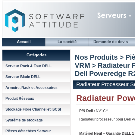
Accueil
La société
Demande de devis
Catégories
Nos Produits > Pi
VRM
>
Radiateur 
Serveur Rack & Tour DELL
Dell Poweredge R
Serveur Blade DELL
Radiateur Processeur 
Armoire, Rack et Accessoires
Radiateur Pow
Produit Réseaux
Stockage Fibre Channel et iSCSI
P/N Dell :
NV1CY
Radiateur processeur pour Dell
Système de stockage
Pièces détachées Serveur
Matériel Neuf – Garantie DELL 1