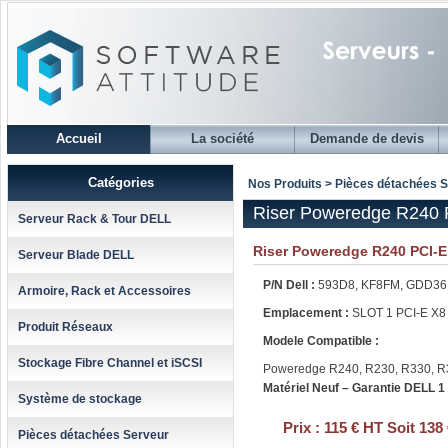
Accueil
La société
Demande de devis
Catégories
Nos Produits > Pièces détachées 
Riser Poweredge R240 
Serveur Rack & Tour DELL
Riser Poweredge R240 PCI-
Serveur Blade DELL
P/N Dell :
593D8, KF8FM, GDD36
Armoire, Rack et Accessoires
Emplacement :
SLOT 1 PCI-E X8
Produit Réseaux
Modele Compatible :
Stockage Fibre Channel et iSCSI
Poweredge R240, R230, R330, R
Matériel Neuf – Garantie DELL 1
Système de stockage
Prix :
115 € HT Soit 138
Pièces détachées Serveur