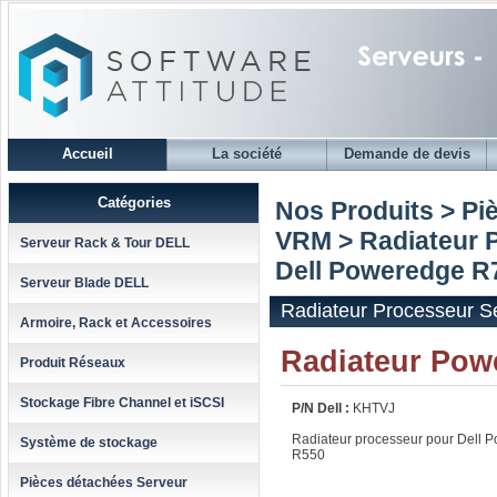
Accueil
La société
Demande de devis
Catégories
Nos Produits > Pi
VRM
>
Radiateur 
Serveur Rack & Tour DELL
Dell Poweredge R
Serveur Blade DELL
Radiateur Processeur 
Armoire, Rack et Accessoires
Radiateur Po
Produit Réseaux
Stockage Fibre Channel et iSCSI
P/N Dell :
KHTVJ
Radiateur processeur pour Dell
Système de stockage
R550
Pièces détachées Serveur