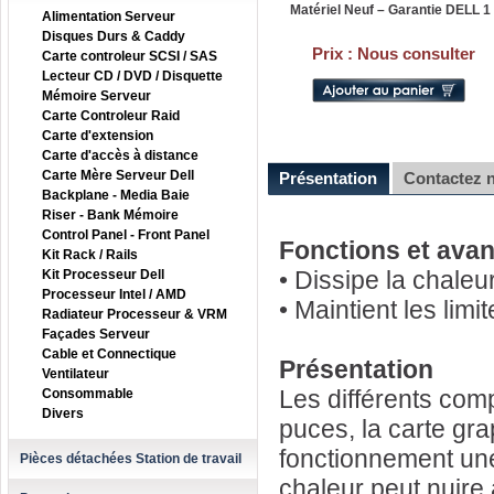
Matériel Neuf – Garantie DELL 1
Alimentation Serveur
Disques Durs & Caddy
Prix :
Nous consulter
Carte controleur SCSI / SAS
Lecteur CD / DVD / Disquette
Mémoire Serveur
Carte Controleur Raid
Carte d'extension
Carte d'accès à distance
Carte Mère Serveur Dell
Présentation
Contactez 
Backplane - Media Baie
Riser - Bank Mémoire
Control Panel - Front Panel
Fonctions et ava
Kit Rack / Rails
• Dissipe la chaleu
Kit Processeur Dell
Processeur Intel / AMD
• Maintient les lim
Radiateur Processeur & VRM
Façades Serveur
Cable et Connectique
Présentation
Ventilateur
Les différents com
Consommable
Divers
puces, la carte gra
fonctionnement une
Pièces détachées Station de travail
chaleur peut nuire