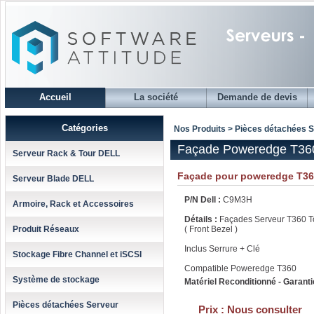
Accueil
La société
Demande de devis
Catégories
Nos Produits > Pièces détachées 
Façade Poweredge T36
Serveur Rack & Tour DELL
Façade pour poweredge T3
Serveur Blade DELL
P/N Dell :
C9M3H
Armoire, Rack et Accessoires
Détails :
Façades Serveur T360 T
Produit Réseaux
( Front Bezel )
Inclus Serrure + Clé
Stockage Fibre Channel et iSCSI
Compatible Poweredge T360
Système de stockage
Matériel Reconditionné - Garanti
Pièces détachées Serveur
Prix :
Nous consulter