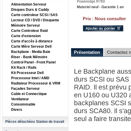
Poweredge R760
Alimentation Serveur
Materiel neuf - Garantie 1 an
Disques Durs & Caddy
Carte controleur SCSI / SAS
Prix :
Nous consulter
Lecteur CD / DVD / Disquette
Mémoire Serveur
Carte Controleur Raid
Carte d'extension
Carte d'accès à distance
Carte Mère Serveur Dell
Backplane - Media Baie
Présentation
Contactez 
Riser - Bank Mémoire
Control Panel - Front Panel
Kit Rack / Rails
Le Backplane aussi
Kit Processeur Dell
durs SCSI ou SAS a
Processeur Intel / AMD
Radiateur Processeur & VRM
RAID. Il est prévu 
Façades Serveur
en U160 ou U320 a 
Cable et Connectique
Ventilateur
backplanes SCSI so
Consommable
durs SCA80. Il s'ag
Divers
seul a faire transit
Pièces détachées Station de travail