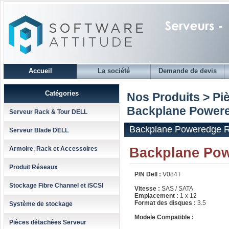
Accueil
La société
Demande de devis
Catégories
Nos Produits > Pi
Backplane Powere
Serveur Rack & Tour DELL
Backplane Poweredge R
Serveur Blade DELL
Backplane Po
Armoire, Rack et Accessoires
Produit Réseaux
P/N Dell :
V084T
Stockage Fibre Channel et iSCSI
Vitesse :
SAS / SATA
Emplacement :
1 x 12
Format des disques :
3.5
Système de stockage
Modele Compatible :
Pièces détachées Serveur