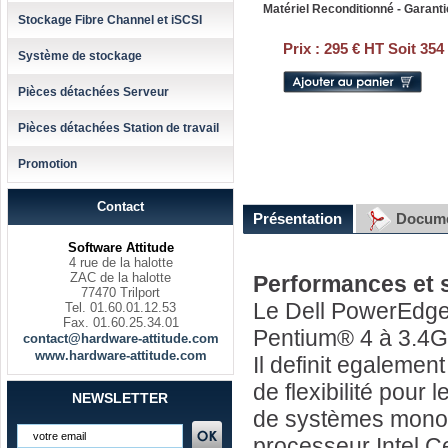
Matériel Reconditionné - Garanti
Stockage Fibre Channel et iSCSI
Prix :
295 € HT Soit 354
Système de stockage
Pièces détachées Serveur
Pièces détachées Station de travail
Promotion
Contact
Présentation
Docume
Software Attitude
4 rue de la halotte
ZAC de la halotte
Performances et s
77470 Trilport
Le Dell PowerEdge 
Tel. 01.60.01.12.53
Fax. 01.60.25.34.01
Pentium® 4 à 3.4G
contact@hardware-attitude.com
www.hardware-attitude.com
Il definit egaleme
de flexibilité pour
NEWSLETTER
de systèmes monopr
processeur Intel Ce