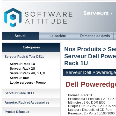
Accueil
La société
Demande de devis
Catégories
Nos Produits > S
Serveur Dell Pow
Serveur Rack & Tour DELL
Rack 1U
Serveur Rack 1U
Serveur Rack 2U
Serveur Dell Poweredg
Serveur Rack 4U, 5U, 7U
Serveur Tour
Dell Poweredge
Lot de serveurs - Promo
Serveur Blade DELL
Format :
Rack 1U
Processeur :
Pentium 4 2.8 Ghz 
Armoire, Rack et Accessoires
Mémoire :
2 Go DDR ECC
Disque Dur :
2 x 250 Go SATA 72
Lecteur :
Disquette et CD-Rom
Produit Réseaux
Réseaux :
2 x Ports 10/100/1000 