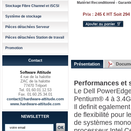
Matériel Reconditionné - Garanti
Stockage Fibre Channel et iSCSI
Prix :
245 € HT Soit 294
Système de stockage
Pièces détachées Serveur
Pièces détachées Station de travail
Promotion
Contact
Présentation
Docume
Software Attitude
4 rue de la halotte
ZAC de la halotte
Performances et s
77470 Trilport
Le Dell PowerEdge 
Tel. 01.60.01.12.53
Fax. 01.60.25.34.01
Pentium® 4 à 3.4G
contact@hardware-attitude.com
www.hardware-attitude.com
Il definit egaleme
de flexibilité pour
NEWSLETTER
de systèmes monopr
processeur Intel Ce