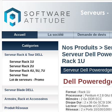
Accueil
La société
Demande de devis
Catégories
Nos Produits > S
Serveur Dell Pow
Serveur Rack & Tour DELL
Rack 1U
Serveur Rack 1U
Serveur Rack 2U
Serveur Dell Poweredg
Serveur Rack 4U, 5U, 7U
Serveur Tour
Dell Poweredge
Lot de serveurs - Promo
Serveur Blade DELL
Format :
Rack 1U
Processeur :
Pentium 4 2.8 Ghz 
Armoire, Rack et Accessoires
Mémoire :
2 Go DDR ECC
Disque Dur :
2 x 36 Go SCSI 10K
Lecteur :
Disquette et CD-Rom
Produit Réseaux
Réseaux :
2 x Ports 10/100/1000 