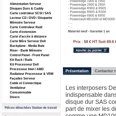
- Poweredge 1900 & 1950
Alimentation Serveur
- Poweredge 2900 & 2950
- Poweredge R900 & R905
Disques Durs & Caddy
- Poweredge R805 & R300
Carte controleur SCSI / SAS
- Poweredge 6900 & 6950
Lecteur CD / DVD / Disquette
- Powervault MD1000 et MD3000
Mémoire Serveur
- ...
- ...
Carte Controleur Raid
Materiel neuf - Garantie 1 an
Carte d'extension
Carte d'accès à distance
Carte Mère Serveur Dell
Prix :
58 € HT Soit 69.6
Backplane - Media Baie
Riser - Bank Mémoire
Control Panel - Front Panel
Kit Rack / Rails
Kit Processeur Dell
Processeur Intel / AMD
Présentation
Contactez 
Radiateur Processeur & VRM
Façades Serveur
Cable et Connectique
Les interposers D
Ventilateur
Consommable
indispensable dans
Divers
disque dur SAS co
part de mixer les d
Pièces détachées Station de travail
comme une MD100