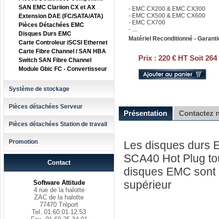
SAN EMC Clariion CX et AX
- EMC CX200 & EMC CX300
- EMC CX500 & EMC CX600
Extension DAE (FC/SATA/ATA)
- EMC CX700
Pièces Détachées EMC
- ....
Disques Durs EMC
Matériel Reconditionné - Garanti
Carte Controleur iSCSI Ethernet
Carte Fibre Channel / SAN HBA
Prix :
220 € HT Soit 264
Switch SAN Fibre Channel
Module Gbic FC - Convertisseur
Système de stockage
Pièces détachées Serveur
Présentation
Contactez 
Pièces détachées Station de travail
Promotion
Les disques durs 
SCA40 Hot Plug tou
Contact
disques EMC sont d
supérieur
Software Attitude
4 rue de la halotte
ZAC de la halotte
77470 Trilport
Tel. 01.60.01.12.53