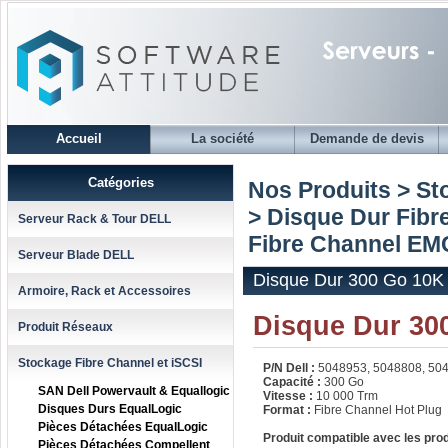
Accueil
La société
Demande de devis
Catégories
Nos Produits > St
>
Disque Dur Fibr
Serveur Rack & Tour DELL
Fibre Channel EMC
Serveur Blade DELL
Disque Dur 300 Go 10K
Armoire, Rack et Accessoires
Disque Dur 30
Produit Réseaux
Stockage Fibre Channel et iSCSI
P/N Dell :
5048953, 5048808, 50
Capacité :
300 Go
SAN Dell Powervault & Equallogic
Vitesse :
10 000 Trm
Disques Durs EqualLogic
Format :
Fibre Channel Hot Plug
Pièces Détachées EqualLogic
Produit compatible avec les pro
Pièces Détachées Compellent