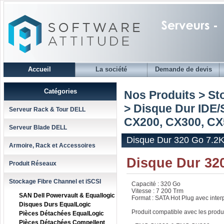
Accueil
La société
Demande de devis
Catégories
Nos Produits > St
>
Disque Dur IDE
Serveur Rack & Tour DELL
CX200, CX300, CX5
Serveur Blade DELL
Disque Dur 320 Go 7.2
Armoire, Rack et Accessoires
Disque Dur 32
Produit Réseaux
Stockage Fibre Channel et iSCSI
Capacité : 320 Go
Vitesse : 7 200 Trm
SAN Dell Powervault & Equallogic
Format : SATA Hot Plug avec inte
Disques Durs EqualLogic
Produit compatible avec les prod
Pièces Détachées EqualLogic
Pièces Détachées Compellent