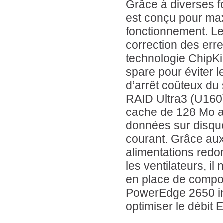
Grâce à diverses f
est conçu pour ma
fonctionnement. L
correction des err
technologie ChipKil
spare pour éviter l
d’arrêt coûteux du
RAID Ultra3 (U160
cache de 128 Mo av
données sur disqu
courant. Grâce aux
alimentations redo
les ventilateurs, il
en place de compo
PowerEdge 2650 int
optimiser le débit E