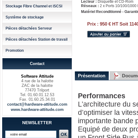
Lecteur :
Disquette et CD-Rom
Réseaux :
2 x Ports 10/100/1000 
Stockage Fibre Channel et iSCSI
Matériel Reconditionné - Garanti
Système de stockage
Prix :
950 € HT Soit 114
Pièces détachées Serveur
Pièces détachées Station de travail
Promotion
Contact
Présentation
Docume
Software Attitude
4 rue de la halotte
ZAC de la halotte
77470 Trilport
Performances
Tel. 01.60.01.12.53
Fax. 01.60.25.34.01
L’architecture du 
contact@hardware-attitude.com
www.hardware-attitude.com
d’optimiser la vite
importante bande p
NEWSLETTER
Equipé de deux pr
un Front Side Bus 