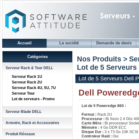
Accueil
La société
Demande de devis
Catégories
Nos Produits > S
Lot de 5 Serveurs
Serveur Rack & Tour DELL
Serveur Rack 1U
Lot de 5 Serveurs Dell
Serveur Rack 2U
Serveur Rack 4U, 5U, 7U
Dell Poweredge
Serveur Tour
Lot de serveurs - Promo
Lot de 5 Poweredge 860 :
Serveur Blade DELL
Format :
Rack 2U
Processeur :
Bi Xeon 2.4 Ghz 40
Armoire, Rack et Accessoires
Carte Mère :
Bi processeur Socke
Mémoire :
4 Go DDR ECC
Disque Dur :
3 x 73 Go 10K SCSI 
Produit Réseaux
Controleur Raid :
Oui