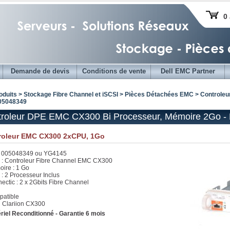
0 
Demande de devis
Conditions de vente
Dell EMC Partner
oduits > Stockage Fibre Channel et iSCSI >
Pièces Détachées EMC
> Controleu
005048349
roleur DPE EMC CX300 Bi Processeur, Mémoire 2Go - 
roleur EMC CX300 2xCPU, 1Go
: 005048349 ou YG4145
 : Controleur Fibre Channel EMC CX300
ire : 1 Go
: 2 Processeur Inclus
ectic : 2 x 2Gbits Fibre Channel
atible
Clariion CX300
riel Reconditionné - Garantie 6 mois