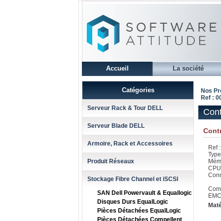
Accueil
La société
Catégories
Nos Pr
Ref : 
Serveur Rack & Tour DELL
Cont
Serveur Blade DELL
Cont
Armoire, Rack et Accessoires
Ref 
Type
Produit Réseaux
Mémo
CPU 
Conn
Stockage Fibre Channel et iSCSI
Comp
SAN Dell Powervault & Equallogic
EMC 
Disques Durs EqualLogic
Maté
Pièces Détachées EqualLogic
Pièces Détachées Compellent