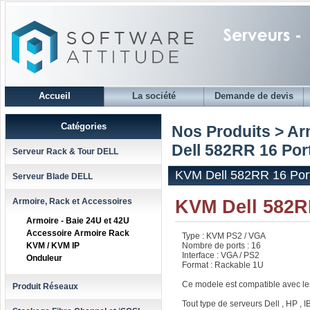
Accueil
La société
Demande de devis
Catégories
Nos Produits > Ar
Dell 582RR 16 Por
Serveur Rack & Tour DELL
KVM Dell 582RR 16 Por
Serveur Blade DELL
KVM Dell 582R
Armoire, Rack et Accessoires
Armoire - Baie 24U et 42U
Accessoire Armoire Rack
Type : KVM PS2 / VGA
KVM / KVM IP
Nombre de ports : 16
Interface : VGA / PS2
Onduleur
Format : Rackable 1U
Ce modele est compatible avec les
Produit Réseaux
Tout type de serveurs Dell , HP , IB