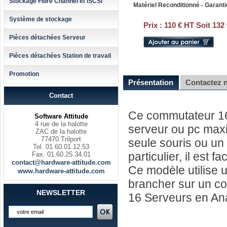
Stockage Fibre Channel et iSCSI
Matériel Reconditionné - Garanti
Système de stockage
Prix :
110 € HT Soit 132
Pièces détachées Serveur
Pièces détachées Station de travail
Promotion
Présentation
Contactez 
Contact
Ce commutateur 16
Software Attitude
4 rue de la halotte
serveur ou pc maxi
ZAC de la halotte
77470 Trilport
seule souris ou un 
Tel. 01.60.01.12.53
particulier, il est fa
Fax. 01.60.25.34.01
contact@hardware-attitude.com
Ce modèle utilise u
www.hardware-attitude.com
brancher sur un co
NEWSLETTER
16 Serveurs en An