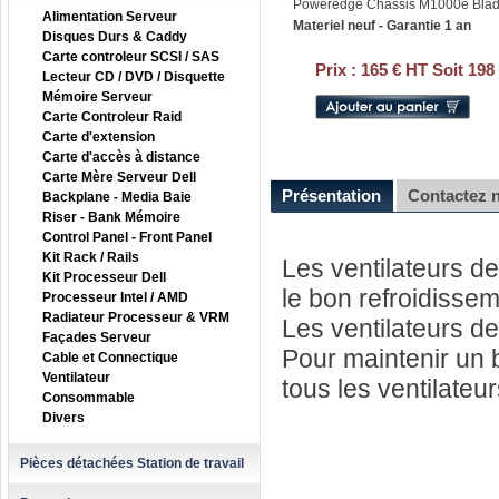
Poweredge Chassis M1000e Bla
Alimentation Serveur
Materiel neuf - Garantie 1 an
Disques Durs & Caddy
Carte controleur SCSI / SAS
Prix :
165 € HT Soit 198
Lecteur CD / DVD / Disquette
Mémoire Serveur
Carte Controleur Raid
Carte d'extension
Carte d'accès à distance
Carte Mère Serveur Dell
Présentation
Contactez 
Backplane - Media Baie
Riser - Bank Mémoire
Control Panel - Front Panel
Kit Rack / Rails
Les ventilateurs d
Kit Processeur Dell
le bon refroidisse
Processeur Intel / AMD
Radiateur Processeur & VRM
Les ventilateurs d
Façades Serveur
Pour maintenir un b
Cable et Connectique
Ventilateur
tous les ventilateur
Consommable
Divers
Pièces détachées Station de travail