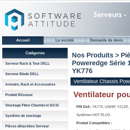
Accueil
La société
Demande de devis
Catégories
Nos Produits > Pi
Poweredge Série 
Serveur Rack & Tour DELL
YK776
Serveur Blade DELL
Ventilateur Chassis Po
Armoire, Rack et Accessoires
Ventilateur p
Produit Réseaux
Stockage Fibre Channel et iSCSI
P/N Dell :
YK776, U569P, Y212R,
Systèmes HOT PLUG
Système de stockage
Produit Compatibles :
Pièces détachées Serveur