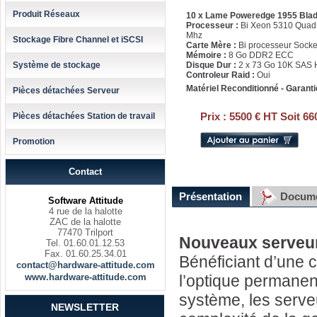
Produit Réseaux
10 x Lame Poweredge 1955 Bla
Processeur :
Bi Xeon 5310 Quad
Mhz
Stockage Fibre Channel et iSCSI
Carte Mère :
Bi processeur Socke
Mémoire :
8 Go DDR2 ECC
Système de stockage
Disque Dur :
2 x 73 Go 10K SAS 
Controleur Raid :
Oui
Matériel Reconditionné - Garanti
Pièces détachées Serveur
Prix :
5500 € HT Soit 66
Pièces détachées Station de travail
Promotion
Contact
Présentation
Docume
Software Attitude
4 rue de la halotte
ZAC de la halotte
77470 Trilport
Nouveaux serveur
Tel. 01.60.01.12.53
Fax. 01.60.25.34.01
Bénéficiant d’une 
contact@hardware-attitude.com
www.hardware-attitude.com
l’optique permanen
système, les serve
NEWSLETTER