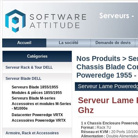
Accueil
La société
Demande de devis
Catégories
Nos Produits > S
Chassis Blade C
Serveur Rack & Tour DELL
Poweredge 1955 - 
Serveur Blade DELL
Serveur Lame Poweredge
Serveurs Blade 1855/1955
Modules & pièces 1855/1955
Serveur Lame 
Serveurs Blade M-series
Accessoires et modules M-Series
Ghz
- M1000e
Datacenter Poweredge VRTX
Accessoires Poweredge VRTX
1 x Chassis Enclosure Powered
Format :
Rack 7U
Réseau et KVM :
20 Ports 10/100
Armoire, Rack et Accessoires
Alimentation :
Double Alimentati