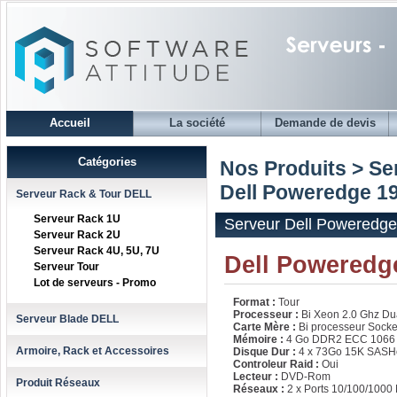
Accueil
La société
Demande de devis
Catégories
Nos Produits > S
Dell Poweredge 1
Serveur Rack & Tour DELL
Serveur Rack 1U
Serveur Dell Poweredge
Serveur Rack 2U
Serveur Rack 4U, 5U, 7U
Dell Poweredge
Serveur Tour
Lot de serveurs - Promo
Format :
Tour
Processeur :
Bi Xeon 2.0 Ghz Du
Serveur Blade DELL
Carte Mère :
Bi processeur Socke
Mémoire :
4 Go DDR2 ECC 1066
Armoire, Rack et Accessoires
Disque Dur :
4 x 73Go 15K SASHo
Controleur Raid :
Oui
Lecteur :
DVD-Rom
Produit Réseaux
Réseaux :
2 x Ports 10/100/1000 