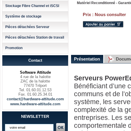
Matériel Reconditionné - Garanti
Stockage Fibre Channel et iSCSI
Prix :
Nous consulter
Système de stockage
Pièces détachées Serveur
Pièces détachées Station de travail
Promotion
Présentation
Docume
Contact
Software Attitude
Serveurs PowerEd
4 rue de la halotte
ZAC de la halotte
Bénéficiant d’une 
77470 Trilport
Tel. 01.60.01.12.53
communs et de l’ob
Fax. 01.60.25.34.01
contact@hardware-attitude.com
système, les serve
www.hardware-attitude.com
complexité de la g
entreprises. Les s
NEWSLETTER
comportementale dé