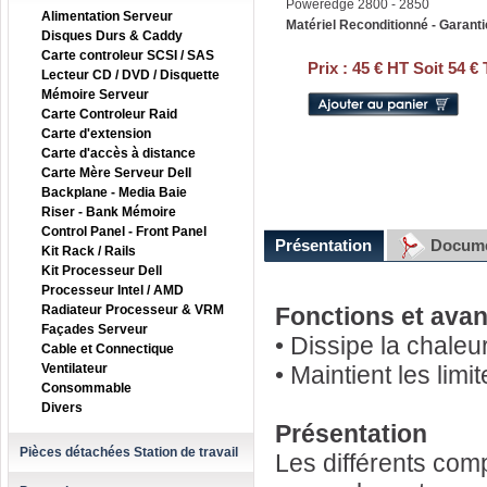
Poweredge 2800 - 2850
Alimentation Serveur
Matériel Reconditionné - Garanti
Disques Durs & Caddy
Carte controleur SCSI / SAS
Prix :
45 € HT Soit 54 €
Lecteur CD / DVD / Disquette
Mémoire Serveur
Carte Controleur Raid
Carte d'extension
Carte d'accès à distance
Carte Mère Serveur Dell
Backplane - Media Baie
Riser - Bank Mémoire
Control Panel - Front Panel
Présentation
Docume
Kit Rack / Rails
Kit Processeur Dell
Processeur Intel / AMD
Radiateur Processeur & VRM
Fonctions et ava
Façades Serveur
• Dissipe la chaleu
Cable et Connectique
Ventilateur
• Maintient les lim
Consommable
Divers
Présentation
Pièces détachées Station de travail
Les différents com