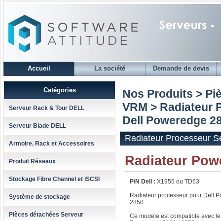
Accueil
La société
Demande de devis
Catégories
Nos Produits > Pi
VRM
>
Radiateur 
Serveur Rack & Tour DELL
Dell Poweredge 28
Serveur Blade DELL
Radiateur Processeur S
Armoire, Rack et Accessoires
Radiateur Pow
Produit Réseaux
Stockage Fibre Channel et iSCSI
P/N Dell :
X1955 ou TD63
Radiateur processeur pour Dell 
Système de stockage
2850
Pièces détachées Serveur
Ce modele est compatible avec le