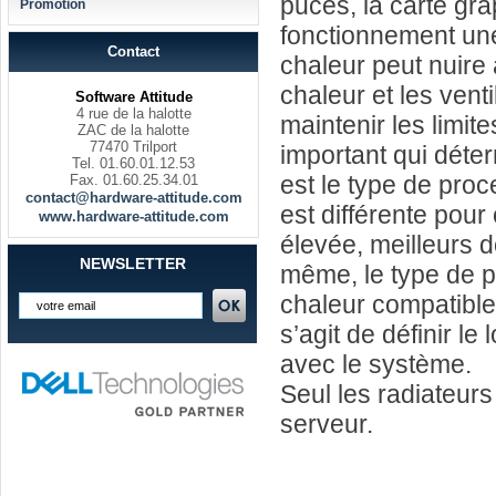
puces, la carte gra
Promotion
fonctionnement une
Contact
chaleur peut nuire
chaleur et les vent
Software Attitude
4 rue de la halotte
maintenir les limit
ZAC de la halotte
77470 Trilport
important qui déte
Tel. 01.60.01.12.53
est le type de pro
Fax. 01.60.25.34.01
contact@hardware-attitude.com
est différente pou
www.hardware-attitude.com
élevée, meilleurs d
NEWSLETTER
même, le type de p
chaleur compatible.
s’agit de définir l
avec le système.
Seul les radiateurs
serveur.