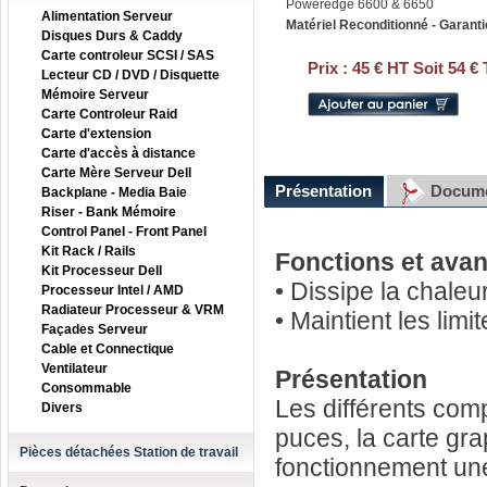
Poweredge 6600 & 6650
Alimentation Serveur
Matériel Reconditionné - Garanti
Disques Durs & Caddy
Carte controleur SCSI / SAS
Prix :
45 € HT Soit 54 €
Lecteur CD / DVD / Disquette
Mémoire Serveur
Carte Controleur Raid
Carte d'extension
Carte d'accès à distance
Carte Mère Serveur Dell
Présentation
Docume
Backplane - Media Baie
Riser - Bank Mémoire
Control Panel - Front Panel
Kit Rack / Rails
Fonctions et ava
Kit Processeur Dell
• Dissipe la chaleu
Processeur Intel / AMD
Radiateur Processeur & VRM
• Maintient les lim
Façades Serveur
Cable et Connectique
Ventilateur
Présentation
Consommable
Les différents com
Divers
puces, la carte gra
Pièces détachées Station de travail
fonctionnement une