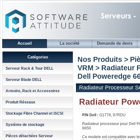
Accueil
La société
Demande de devis
Catégories
Nos Produits > Pi
VRM
>
Radiateur 
Serveur Rack & Tour DELL
Dell Poweredge 6
Serveur Blade DELL
Radiateur Processeur S
Armoire, Rack et Accessoires
Radiateur Pow
Produit Réseaux
Stockage Fibre Channel et iSCSI
P/N Dell :
G1778, 97RDU
Radiateur processeur pour Dell 
Système de stockage
6650
Pièces détachées Serveur
Ce modele est compatible avec le