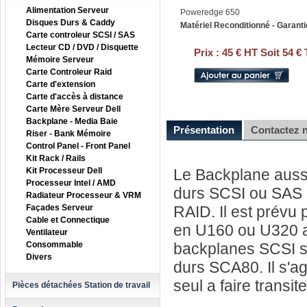
Alimentation Serveur
Poweredge 650
Disques Durs & Caddy
Matériel Reconditionné - Garanti
Carte controleur SCSI / SAS
Lecteur CD / DVD / Disquette
Prix :
45 € HT Soit 54 €
Mémoire Serveur
Carte Controleur Raid
Carte d'extension
Carte d'accès à distance
Carte Mère Serveur Dell
Backplane - Media Baie
Présentation
Contactez 
Riser - Bank Mémoire
Control Panel - Front Panel
Kit Rack / Rails
Kit Processeur Dell
Le Backplane aussi
Processeur Intel / AMD
durs SCSI ou SAS a
Radiateur Processeur & VRM
Façades Serveur
RAID. Il est prévu 
Cable et Connectique
en U160 ou U320 a 
Ventilateur
Consommable
backplanes SCSI so
Divers
durs SCA80. Il s'ag
seul a faire transit
Pièces détachées Station de travail