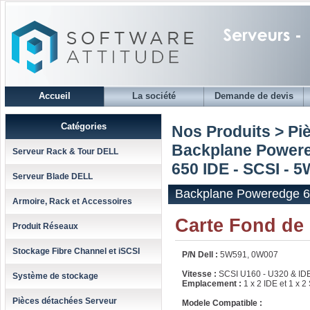
Accueil
La société
Demande de devis
Catégories
Nos Produits > Pi
Backplane Powere
Serveur Rack & Tour DELL
650 IDE - SCSI -
Serveur Blade DELL
Backplane Poweredge 6
Armoire, Rack et Accessoires
Carte Fond de
Produit Réseaux
Stockage Fibre Channel et iSCSI
P/N Dell :
5W591, 0W007
Vitesse :
SCSI U160 - U320 & ID
Système de stockage
Emplacement :
1 x 2 IDE et 1 x 2
Pièces détachées Serveur
Modele Compatible :