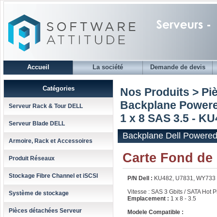
Accueil
La société
Demande de devis
Catégories
Nos Produits > Pi
Backplane Powere
Serveur Rack & Tour DELL
1 x 8 SAS 3.5 - K
Serveur Blade DELL
Backplane Dell Powered
Armoire, Rack et Accessoires
Carte Fond de
Produit Réseaux
Stockage Fibre Channel et iSCSI
P/N Dell :
KU482, U7831, WY733
Vitesse : SAS 3 Gbits / SATA Hot P
Système de stockage
Emplacement :
1 x 8 - 3.5
Pièces détachées Serveur
Modele Compatible :