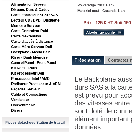
Alimentation Serveur
Poweredge 2900 Rack
Disques Durs & Caddy
Materiel neuf - Garantie 1 an
Carte controleur SCSI / SAS
Lecteur CD / DVD / Disquette
Prix :
125 € HT Soit 150
Mémoire Serveur
Carte Controleur Raid
Carte d'extension
Carte d'accès à distance
Carte Mère Serveur Dell
Backplane - Media Baie
Riser - Bank Mémoire
Présentation
Contactez 
Control Panel - Front Panel
Kit Rack / Rails
Kit Processeur Dell
Le Backplane aussi
Processeur Intel / AMD
Radiateur Processeur & VRM
durs SAS a la cart
Façades Serveur
est prévu pour acc
Cable et Connectique
Ventilateur
des vitesses entre
Consommable
sont doté de connec
Divers
élément important po
Pièces détachées Station de travail
données.