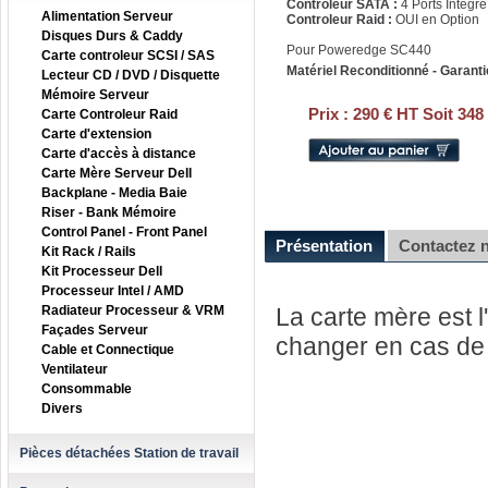
Controleur SATA :
4 Ports Intégré
Alimentation Serveur
Controleur Raid :
OUI en Option
Disques Durs & Caddy
Pour Poweredge SC440
Carte controleur SCSI / SAS
Matériel Reconditionné - Garanti
Lecteur CD / DVD / Disquette
Mémoire Serveur
Prix :
290 € HT Soit 348
Carte Controleur Raid
Carte d'extension
Carte d'accès à distance
Carte Mère Serveur Dell
Backplane - Media Baie
Riser - Bank Mémoire
Control Panel - Front Panel
Présentation
Contactez 
Kit Rack / Rails
Kit Processeur Dell
Processeur Intel / AMD
Radiateur Processeur & VRM
La carte mère est l'
Façades Serveur
changer en cas de 
Cable et Connectique
Ventilateur
Consommable
Divers
Pièces détachées Station de travail