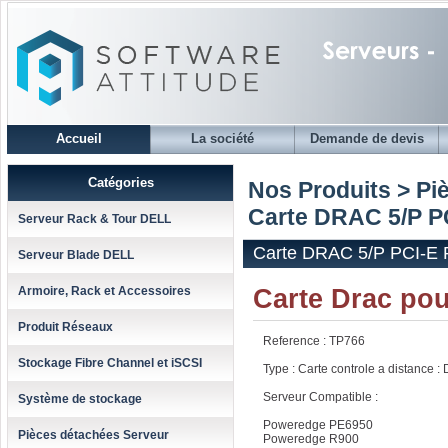
Accueil
La société
Demande de devis
Catégories
Nos Produits > Pi
Carte DRAC 5/P PC
Serveur Rack & Tour DELL
Carte DRAC 5/P PCI-E 
Serveur Blade DELL
Carte Drac pou
Armoire, Rack et Accessoires
Produit Réseaux
Reference : TP766
Stockage Fibre Channel et iSCSI
Type : Carte controle a distance 
Serveur Compatible :
Système de stockage
Poweredge PE6950
Pièces détachées Serveur
Poweredge R900