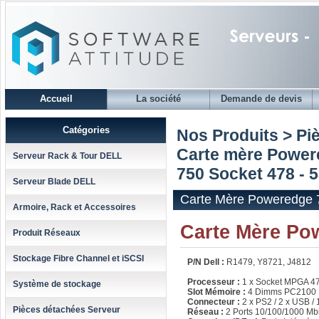
Accueil
La société
Demande de devis
Catégories
Nos Produits > Pi
Carte mère Power
Serveur Rack & Tour DELL
750 Socket 478 - 
Serveur Blade DELL
Carte Mère Poweredge 7
Armoire, Rack et Accessoires
Carte Mère Po
Produit Réseaux
Stockage Fibre Channel et iSCSI
P/N Dell :
R1479, Y8721, J4812
Processeur :
1 x Socket MPGA 4
Système de stockage
Slot Mémoire :
4 Dimms PC2100
Connecteur :
2 x PS2 / 2 x USB /
Pièces détachées Serveur
Réseau :
2 Ports 10/100/1000 Mbi