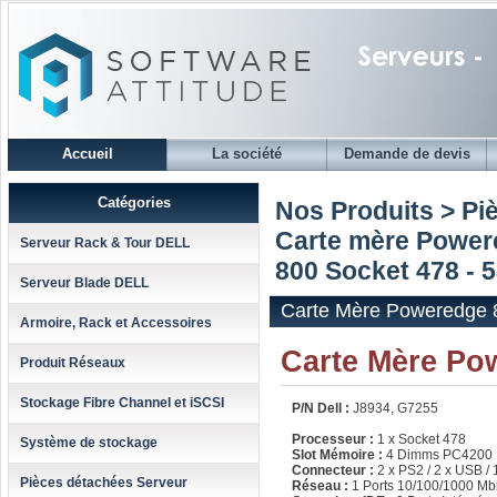
Accueil
La société
Demande de devis
Catégories
Nos Produits > Pi
Carte mère Power
Serveur Rack & Tour DELL
800 Socket 478 - 
Serveur Blade DELL
Carte Mère Poweredge 8
Armoire, Rack et Accessoires
Carte Mère Po
Produit Réseaux
Stockage Fibre Channel et iSCSI
P/N Dell :
J8934, G7255
Processeur :
1 x Socket 478
Système de stockage
Slot Mémoire :
4 Dimms PC4200
Connecteur :
2 x PS2 / 2 x USB /
Pièces détachées Serveur
Réseau :
1 Ports 10/100/1000 Mbi