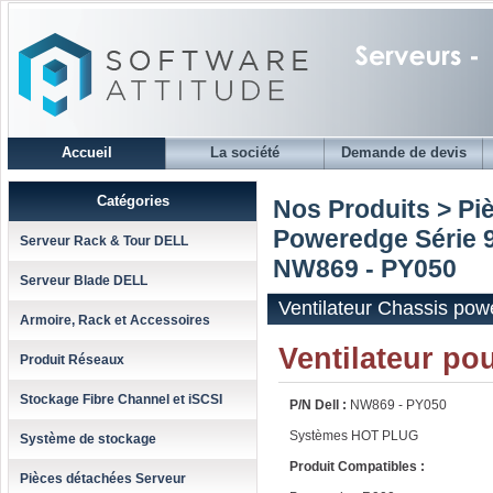
Accueil
La société
Demande de devis
Catégories
Nos Produits > Pi
Poweredge Série 
Serveur Rack & Tour DELL
NW869 - PY050
Serveur Blade DELL
Ventilateur Chassis po
Armoire, Rack et Accessoires
Ventilateur p
Produit Réseaux
Stockage Fibre Channel et iSCSI
P/N Dell :
NW869 - PY050
Systèmes HOT PLUG
Système de stockage
Produit Compatibles :
Pièces détachées Serveur