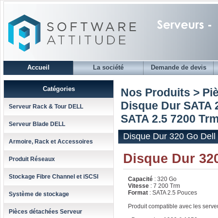
Accueil
La société
Demande de devis
Catégories
Nos Produits > Pi
Disque Dur SATA 2
Serveur Rack & Tour DELL
SATA 2.5 7200 Trm 
Serveur Blade DELL
Disque Dur 320 Go Dell
Armoire, Rack et Accessoires
Disque Dur 32
Produit Réseaux
Stockage Fibre Channel et iSCSI
Capacité
: 320 Go
Vitesse
: 7 200 Trm
Format
: SATA 2.5 Pouces
Système de stockage
Produit compatible avec les serv
Pièces détachées Serveur