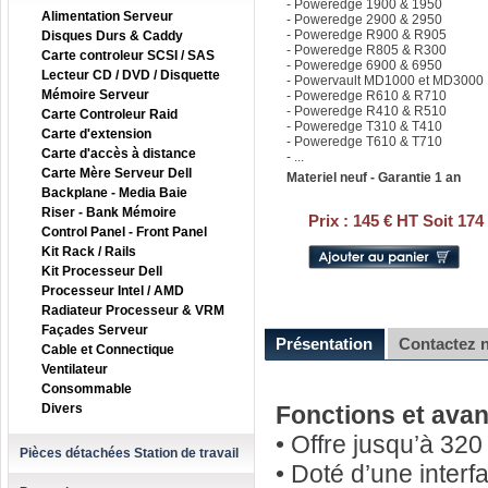
- Poweredge 1900 & 1950
Alimentation Serveur
- Poweredge 2900 & 2950
- Poweredge R900 & R905
Disques Durs & Caddy
- Poweredge R805 & R300
Carte controleur SCSI / SAS
- Poweredge 6900 & 6950
Lecteur CD / DVD / Disquette
- Powervault MD1000 et MD3000
Mémoire Serveur
- Poweredge R610 & R710
- Poweredge R410 & R510
Carte Controleur Raid
- Poweredge T310 & T410
Carte d'extension
- Poweredge T610 & T710
Carte d'accès à distance
- ...
Carte Mère Serveur Dell
Materiel neuf - Garantie 1 an
Backplane - Media Baie
Riser - Bank Mémoire
Prix :
145 € HT Soit 174
Control Panel - Front Panel
Kit Rack / Rails
Kit Processeur Dell
Processeur Intel / AMD
Radiateur Processeur & VRM
Façades Serveur
Présentation
Contactez 
Cable et Connectique
Ventilateur
Consommable
Divers
Fonctions et avan
• Offre jusqu’à 32
Pièces détachées Station de travail
• Doté d’une interf