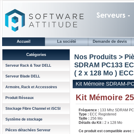
Accueil
La société
Demande de devis
Catégories
Nos Produits > Pi
SDRAM PC133 EC
Serveur Rack & Tour DELL
( 2 x 128 Mo ) ECC
Serveur Blade DELL
Kit Mémoire SDRAM-PC1
Armoire, Rack et Accessoires
Kit Mémoire 
Produit Réseaux
Stockage Fibre Channel et iSCSI
Fréquence :
133 Mhz SDRAM PC
Type :
ECC Registered
Taille :
256 Mo
Système de stockage
Détails du Kit :
2 x 128 Mo
Pièces détachées Serveur
Ce produit est compatible avec :