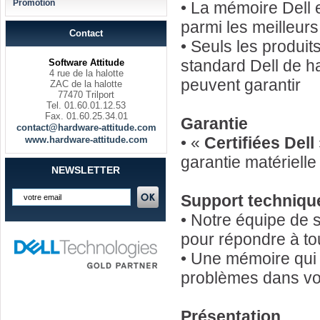
Promotion
• La mémoire Dell 
parmi les meilleur
Contact
• Seuls les produi
standard Dell de h
Software Attitude
4 rue de la halotte
peuvent garantir
ZAC de la halotte
77470 Trilport
Tel. 01.60.01.12.53
Fax. 01.60.25.34.01
Garantie
contact@hardware-attitude.com
• «
Certifiées Dell
www.hardware-attitude.com
garantie matériell
NEWSLETTER
Support techniqu
• Notre équipe de 
pour répondre à to
• Une mémoire qui 
problèmes dans vot
Présentation