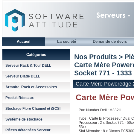
Accueil
La société
Demande de devis
Catégories
Nos Produits > Pi
Carte Mère Powere
Serveur Rack & Tour DELL
Socket 771 - 1333
Serveur Blade DELL
Carte Mère Poweredge 2
Armoire, Rack et Accessoires
Carte Mère Pow
Produit Réseaux
Stockage Fibre Channel et iSCSI
Part Number Dell : M332H
Type : Carte Bi Processeur Dual 
Système de stockage
Processeur : 2 x Socket 771 - 50x
53xx
Pièces détachées Serveur
Slot Mémoire : 8 x Dimms PC53