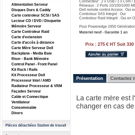
Connecteur : 2 x USB / 1 x Com / 
Alimentation Serveur
Réseaux : 2 Ports 10/100/1000 Mb
Dell remote control Access : Oui e
Disques Durs & Caddy
Controleur SAS Integré : Oui
Carte controleur SCSI / SAS
Controleur Raid Integré : Oui en O
Lecteur CD / DVD / Disquette
Mémoire Serveur
Pour Poweredge 2950 Génération 
Carte Controleur Raid
Materiel neuf - Garantie 1 an
Carte d'extension
Carte d'accès à distance
Prix :
275 € HT Soit 330
Carte Mère Serveur Dell
Backplane - Media Baie
Riser - Bank Mémoire
Control Panel - Front Panel
Kit Rack / Rails
Kit Processeur Dell
Présentation
Contactez 
Processeur Intel / AMD
Radiateur Processeur & VRM
Façades Serveur
La carte mère est l'
Cable et Connectique
Ventilateur
changer en cas de 
Consommable
Divers
Pièces détachées Station de travail