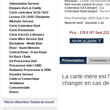
Réseaux :
2 Ports 10/100/1000 M
Alimentation Serveur
Dell remote control Access :
Oui
Controleur SAS Integré :
Oui
Disques Durs & Caddy
Controleur Raid Integré :
Oui en 
Carte controleur SCSI / SAS
Lecteur CD / DVD / Disquette
Pour Poweredge 1950 Dual Core
Mémoire Serveur
Materiel neuf - Garantie 1 an
Carte Controleur Raid
Carte d'extension
Prix :
178 € HT Soit 213
Carte d'accès à distance
Carte Mère Serveur Dell
Backplane - Media Baie
Riser - Bank Mémoire
Control Panel - Front Panel
Kit Rack / Rails
Présentation
Contactez 
Kit Processeur Dell
Processeur Intel / AMD
Radiateur Processeur & VRM
Façades Serveur
La carte mère est l'
Cable et Connectique
changer en cas de 
Ventilateur
Consommable
Divers
Pièces détachées Station de travail