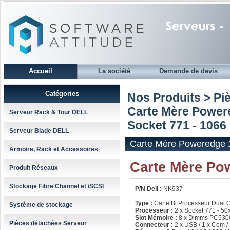
Accueil
La société
Demande de devis
Catégories
Nos Produits > Pi
Carte Mère Powere
Serveur Rack & Tour DELL
Socket 771 - 1066
Serveur Blade DELL
Carte Mère Poweredge 1
Armoire, Rack et Accessoires
Carte Mère Po
Produit Réseaux
Stockage Fibre Channel et iSCSI
P/N Dell :
NK937
Type :
Carte Bi Processeur Dual 
Système de stockage
Processeur :
2 x Socket 771 - 50
Slot Mémoire :
8 x Dimms PC53
Pièces détachées Serveur
Connecteur :
2 x USB / 1 x Com /