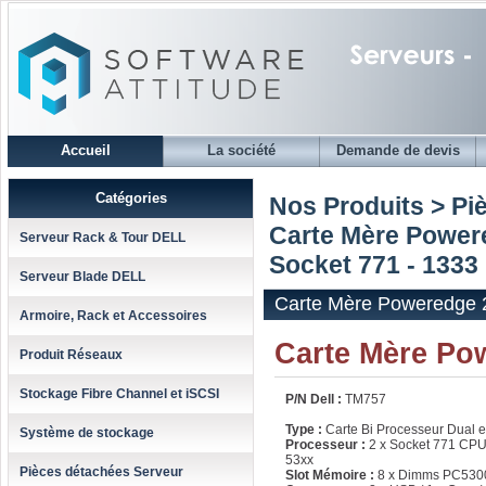
Accueil
La société
Demande de devis
Catégories
Nos Produits > Pi
Carte Mère Powere
Serveur Rack & Tour DELL
Socket 771 - 1333
Serveur Blade DELL
Carte Mère Poweredge 2
Armoire, Rack et Accessoires
Carte Mère Pow
Produit Réseaux
Stockage Fibre Channel et iSCSI
P/N Dell :
TM757
Type :
Carte Bi Processeur Dual 
Système de stockage
Processeur :
2 x Socket 771 CPU
53xx
Pièces détachées Serveur
Slot Mémoire :
8 x Dimms PC53