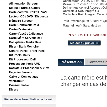
Connecteur :
2 x USB / 1 x Com /
Alimentation Serveur
Réseaux :
2 Ports 10/100/1000 M
Dell remote control Access :
Oui
Disques Durs & Caddy
Controleur SAS Integré :
Oui
Carte controleur SCSI / SAS
Controleur Raid Integré :
Oui en 
Lecteur CD / DVD / Disquette
Mémoire Serveur
Pour Poweredge 2900 Dual et Qu
Carte Controleur Raid
Materiel neuf - Garantie 1 an
Carte d'extension
Carte d'accès à distance
Prix :
275 € HT Soit 330
Carte Mère Serveur Dell
Backplane - Media Baie
Riser - Bank Mémoire
Control Panel - Front Panel
Kit Rack / Rails
Kit Processeur Dell
Présentation
Contactez 
Processeur Intel / AMD
Radiateur Processeur & VRM
Façades Serveur
La carte mère est l'
Cable et Connectique
Ventilateur
changer en cas de 
Consommable
Divers
Pièces détachées Station de travail