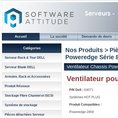
Accueil
La société
Demande de devis
Catégories
Nos Produits > Pi
Poweredge Série 
Serveur Rack & Tour DELL
Ventilateur Chassis Po
Serveur Blade DELL
Ventilateur p
Armoire, Rack et Accessoires
Produit Réseaux
P/N Dell :
G4071
Stockage Fibre Channel et iSCSI
Systèmes HOT PLUG
Produit Compatibles :
Système de stockage
Poweredge 2800
Pièces détachées Serveur